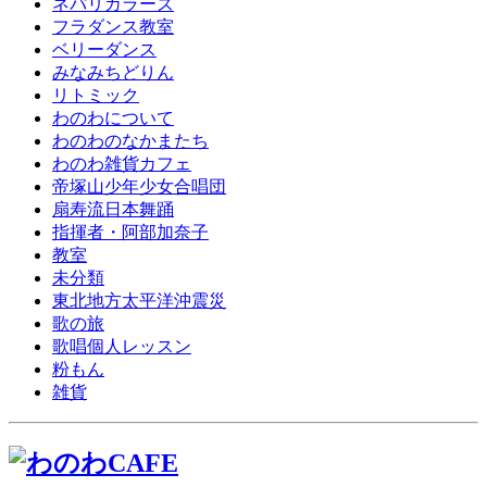
ネパリカラーズ
フラダンス教室
ベリーダンス
みなみちどりん
リトミック
わのわについて
わのわのなかまたち
わのわ雑貨カフェ
帝塚山少年少女合唱団
扇寿流日本舞踊
指揮者・阿部加奈子
教室
未分類
東北地方太平洋沖震災
歌の旅
歌唱個人レッスン
粉もん
雑貨