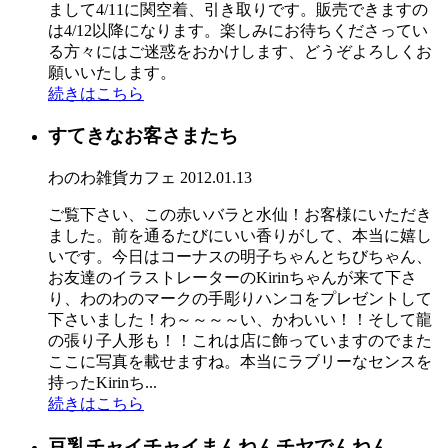
まして4/11に関空着、引き取りです。販売できますの
は4/12以降になります。楽しみにお待ちくださってい
る方々にはご迷惑をおかけします、どうぞよろしくお
願いいたします。
続きはこちら
すてきなお客さまたち
わのわ雑貨カフェ
2012.01.13
ご覧下さい、この赤いバラと水仙！お客様にいただき
ました。前を通るたびにいい香りがして、本当に嬉し
いです。今日はコーナスの明子ちゃんとちびちゃん、
お友達のイラストレーターのKirinちゃんが来て下さ
り、わのわのマークの手彫りハンコをプレゼントして
下さいました！わ～～～～い、かわいい！！そして龍
の張り子人形も！！これは店に飾っていますのでまた
ここに写真を載せますね。本当にラブリーなセンスを
持ったKirinち...
続きはこちら
豆乳チャイチャイまんねんチヤでんねん