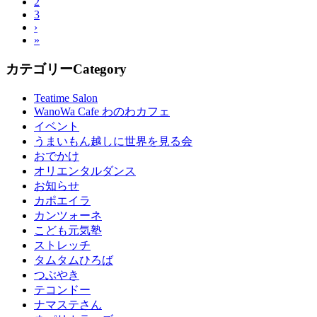
2
3
›
»
カテゴリー
Category
Teatime Salon
WanoWa Cafe わのわカフェ
イベント
うまいもん越しに世界を見る会
おでかけ
オリエンタルダンス
お知らせ
カポエイラ
カンツォーネ
こども元気塾
ストレッチ
タムタムひろば
つぶやき
テコンドー
ナマステさん