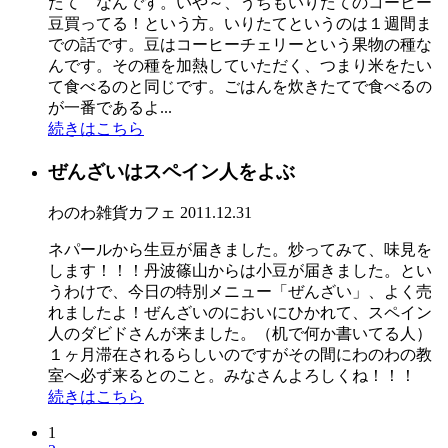
たて なんです。いや～、うちもいりたてのコーヒー
豆買ってる！という方。いりたてというのは１週間ま
での話です。豆はコーヒーチェリーという果物の種な
んです。その種を加熱していただく、つまり米をたい
て食べるのと同じです。ごはんを炊きたてで食べるの
が一番であるよ...
続きはこちら
ぜんざいはスペイン人をよぶ
わのわ雑貨カフェ
2011.12.31
ネパールから生豆が届きました。炒ってみて、味見を
します！！！丹波篠山からは小豆が届きました。とい
うわけで、今日の特別メニュー「ぜんざい」、よく売
れましたよ！ぜんざいのにおいにひかれて、スペイン
人のダビドさんが来ました。（机で何か書いてる人）
１ヶ月滞在されるらしいのですがその間にわのわの教
室へ必ず来るとのこと。みなさんよろしくね！！！
続きはこちら
1