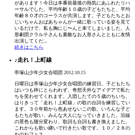
があります！今日は本番前最後の熱気にあふれたリハ
ーサルでした。平均年齢１０歳の子どもたちと、平均
年齢８０才のコーラスが共演します。子どもたちとお
じいちゃんおばあちゃんが一緒に歌っている姿を見て
いるだけで、私も胸にじ〜んと来てしまいました。人
形劇団クラルテさんも素敵なお人形さんとともに友情
出演してくだ...
続きはこちら
♪走れ！上町線
帝塚山少年少女合唱団
2012.10.15
日曜日は帝塚山少年少女合唱団の練習日。子どもたち
はいつも枠にとらわれず、奇想天外なアイデアで私た
ちを笑わせてくれます。入団したての５歳のちいち、
はりきって「走れ！上町線」の歌の台詞を練習してい
ます。３０年前から色あせないこの歌。いろんな子ど
もたちが歌い、みんな大人になっていきました。沿線
の景色も随分変わり、歌詞も台詞も書き換えました。
これからも歌い継いで行きたい歌です。１０／２８の
わのわフェス...