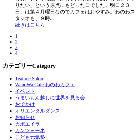
りたい」という原点にもどった日でした。明日２３
日、は第４月曜日なのでカフェはおやすみ。わのわス
タジオも、９時...
続きはこちら
1
2
3
4
カテゴリー
Category
Teatime Salon
WanoWa Cafe わのわカフェ
イベント
うまいもん越しに世界を見る会
おでかけ
オリエンタルダンス
お知らせ
カポエイラ
カンツォーネ
こども元気塾