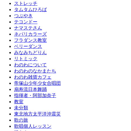
ストレッチ
タムタムひろば
つぶやき
テコンドー
ナマステさん
ネパリカラーズ
フラダンス教室
ベリーダンス
みなみちどりん
リトミック
わのわについて
わのわのなかまたち
わのわ雑貨カフェ
帝塚山少年少女合唱団
扇寿流日本舞踊
指揮者・阿部加奈子
教室
未分類
東北地方太平洋沖震災
歌の旅
歌唱個人レッスン