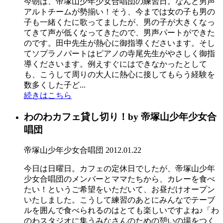
今朝は、帝塚山少年少女合唱団の練習日。なんと男声
アルトチームが勢揃い！そう、今までは女の子も男の
子も一緒くたに歌ってましたが、男の子が大きくなっ
てきて声が低くなってきたので、男声パートができた
のです。田中先生が熱心に御指導くださいます。そし
てソプラノパートはピアノの寺尾先生がやさしく御指
導くださいます。例えすぐにはできなかったとして
も、こうして周りの大人に熱心に接してもらう経験を
数多くした子ど...
続きはこちら
わのわカフェ貸し切り！by 帝塚山少年少女合
唱団
帝塚山少年少女合唱団
2012.01.22
今日は日曜日。カフェの定休日でしたが、帝塚山少年
少女合唱団のメンバーとママたちから、カレーを食べ
たい！というご希望をいただいて、お昼だけオープン
いたしました。こうして練習のあとにみんなでテーブ
ルを囲んで食べられるのはとても楽しいですよね♪「わ
のわスタジオに集うみなさんのための憩いの場をつく