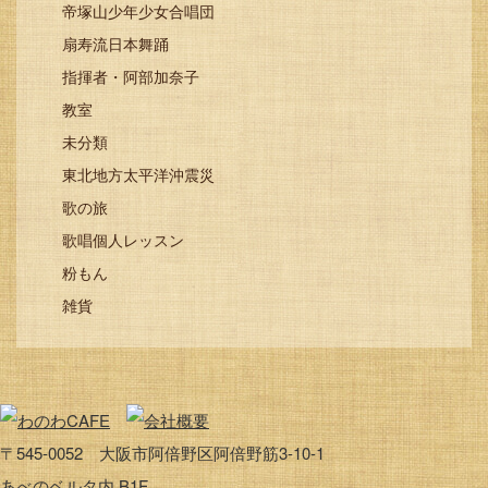
帝塚山少年少女合唱団
扇寿流日本舞踊
指揮者・阿部加奈子
教室
未分類
東北地方太平洋沖震災
歌の旅
歌唱個人レッスン
粉もん
雑貨
〒545-0052 大阪市阿倍野区阿倍野筋3-10-1
あべのベルタ内 B1F