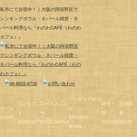
私市にて合宿中！｜大阪の阿倍野区で
シンギングボウル・ネパール雑貨・ネ
パール料理なら『わのわCAFÉ（わのわ
カフェ）』
シンギングボウ
コンセプ
フードメニュ
雑貨一
店舗情
ホーム
ル
ト
ー
覧
報
HOME
SINGING
CONCEPT
FOOD MENU
GOODS
SHOP
BOWL