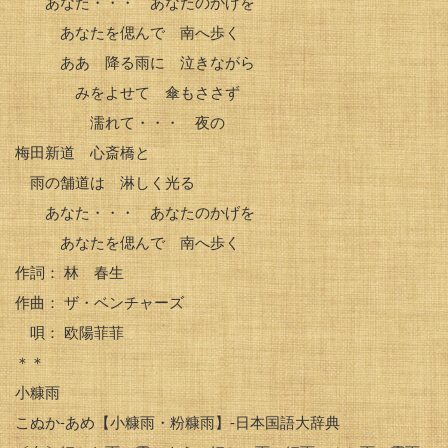
あなた・・・ あなたのかげを
あなたを偲んで 南へ歩く
ああ 降る雨に 泣きながら
みをよせて 傘もささず
濡れて・・・ 夜の
梅田新道 心斎橋と
雨の舗道は 淋しく光る
あなた・・・ あなたのかげを
あなたを偲んで 南へ歩く
作詞： 林 春生
作曲： ザ・ベンチャーズ
唄： 欧陽菲菲
＊＊
小糠雨
こぬか‐あめ【小糠雨・粉糠雨】-日本国語大辞典