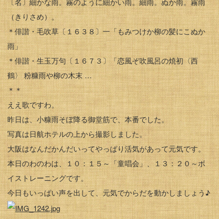
〔名〕細かな雨。霧のように細かい雨。細雨。ぬか雨。霧雨
（きりさめ）。
＊俳諧・毛吹草〔１６３８〕一「もみつけか柳の髪にこぬか
雨」
＊俳諧・生玉万句〔１６７３〕「恋風ぞ吹風呂の焼初〈西
鶴〉 粉糠雨や柳の木末 …
＊＊
ええ歌ですわ。
昨日は、小糠雨そぼ降る御堂筋で、本番でした。
写真は日航ホテルの上から撮影しました。
大阪はなんだかんだいってやっぱり活気があって元気です。
本日のわのわは、１０：１５～「童唱会」、１３：２０～ボ
イストレーニングです。
今日もいっぱい声を出して、元気でからだを動かしましょう♪