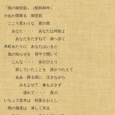
『雨の御堂筋』（昭和46年）
小ぬか雨降る 御堂筋
こころ変わりな 夜の雨
あなた・・・ あなたは何処よ
あなたをたずねて 南へ歩く
本町あたりに あなたはいると
風の知らせを 背中で聞いて
こんな・・・ 女がひとり
探していたことを 誰かつたえて
ああ 降る雨に 泣きながら
みをよせて 傘もささず
濡れて・・・ 夜の
いちょう並木は 枯葉をおとし
雨の舗道は 淋しく光る