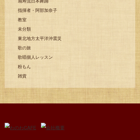
扇寿流日本舞踊
指揮者・阿部加奈子
教室
未分類
東北地方太平洋沖震災
歌の旅
歌唱個人レッスン
粉もん
雑貨