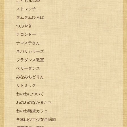
こども元気塾
ストレッチ
タムタムひろば
つぶやき
テコンドー
ナマステさん
ネパリカラーズ
フラダンス教室
ベリーダンス
みなみちどりん
リトミック
わのわについて
わのわのなかまたち
わのわ雑貨カフェ
帝塚山少年少女合唱団