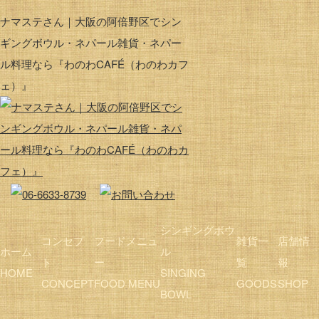
ナマステさん｜大阪の阿倍野区でシン
ギングボウル・ネパール雑貨・ネパー
ル料理なら『わのわCAFÉ（わのわカフ
ェ）』
シンギングボウ
コンセプ
フードメニュ
雑貨一
店舗情
ホーム
ル
ト
ー
覧
報
HOME
SINGING
CONCEPT
FOOD MENU
GOODS
SHOP
BOWL