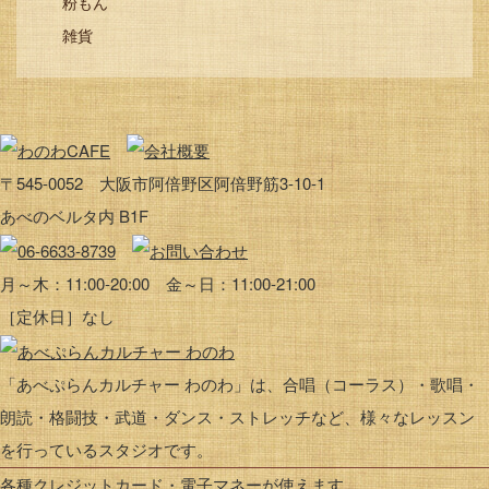
粉もん
雑貨
〒545-0052 大阪市阿倍野区阿倍野筋3-10-1
あべのベルタ内 B1F
月～木：11:00-20:00 金～日：11:00-21:00
［定休日］なし
「あべぷらんカルチャー わのわ」は、合唱（コーラス）・歌唱・
朗読・格闘技・武道・ダンス・ストレッチなど、様々なレッスン
を行っているスタジオです。
各種クレジットカード・電子マネーが使えます