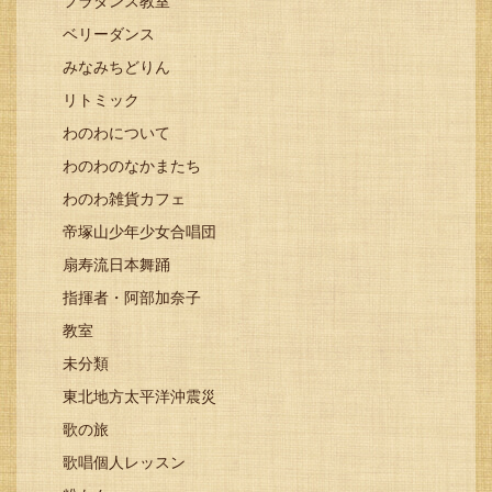
フラダンス教室
ベリーダンス
みなみちどりん
リトミック
わのわについて
わのわのなかまたち
わのわ雑貨カフェ
帝塚山少年少女合唱団
扇寿流日本舞踊
指揮者・阿部加奈子
教室
未分類
東北地方太平洋沖震災
歌の旅
歌唱個人レッスン