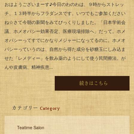
おはようございまーす♪今日のわのわは、９時からストレッ
チ、１３時半からフラダンスです。いつでもご参加ください
ね☆さて今朝の新聞をみてびっくりしました。「日本学術会
議、ホメオパシー効果否定、医療現場排除へ」だって。ホメ
オパシーってすでにかなりメジャーになってるのに。ホメオ
パシーっていうのは、自然から得た成分を砂糖玉にしみ込ま
せた「レメディー」を飲み薬のようにして使う民間療法。が
んや皮膚病、精神疾患...
続きはこちら
カテゴリー
Category
Teatime Salon