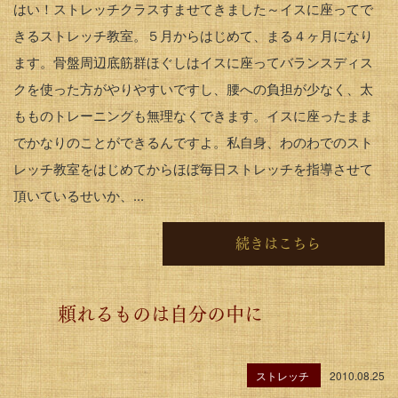
はい！ストレッチクラスすませてきました～イスに座ってで
きるストレッチ教室。５月からはじめて、まる４ヶ月になり
ます。骨盤周辺底筋群ほぐしはイスに座ってバランスディス
クを使った方がやりやすいですし、腰への負担が少なく、太
もものトレーニングも無理なくできます。イスに座ったまま
でかなりのことができるんですよ。私自身、わのわでのスト
レッチ教室をはじめてからほぼ毎日ストレッチを指導させて
頂いているせいか、...
続きはこちら
頼れるものは自分の中に
ストレッチ
2010.08.25