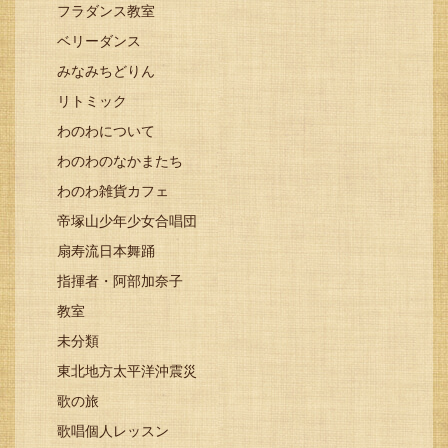
フラダンス教室
ベリーダンス
みなみちどりん
リトミック
わのわについて
わのわのなかまたち
わのわ雑貨カフェ
帝塚山少年少女合唱団
扇寿流日本舞踊
指揮者・阿部加奈子
教室
未分類
東北地方太平洋沖震災
歌の旅
歌唱個人レッスン