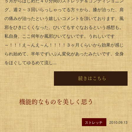
５月からはじめた４０分間のストレッチ＆コンディショニン
グ。週２～３回いらっしゃってる方々から、膝が治った、肩
の痛みが治ったという嬉しいコメントを頂いております。風
邪をひきにくくなった、ひいてもすぐなおるという感想も。
私自身、ここ何年か風邪ひいてないです。うれしいです
～！！！え～んえ～ん！！！！３ヶ月くらいから効果が感じ
られ始めて、半年でずいぶん変化があったみたいです。全身
をほぐしてゆるめて流し...
続きはこちら
機能的なものを美しく思う
ストレッチ
2010.09.13