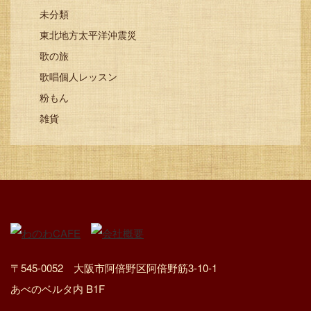
未分類
東北地方太平洋沖震災
歌の旅
歌唱個人レッスン
粉もん
雑貨
〒545-0052 大阪市阿倍野区阿倍野筋3-10-1
あべのベルタ内 B1F