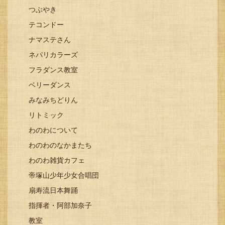
つぶやき
テコンドー
ナマステさん
ネパリカラーズ
フラダンス教室
ベリーダンス
みなみちどりん
リトミック
わのわについて
わのわのなかまたち
わのわ雑貨カフェ
帝塚山少年少女合唱団
扇寿流日本舞踊
指揮者・阿部加奈子
教室