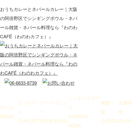
おうちカレーとネパールカレー｜大阪
の阿倍野区でシンギングボウル・ネパ
ール雑貨・ネパール料理なら『わのわ
CAFÉ（わのわカフェ）』
シンギングボウ
コンセプ
フードメニュ
雑貨一
店舗情
ホーム
ル
ト
ー
覧
報
HOME
SINGING
CONCEPT
FOOD MENU
GOODS
SHOP
BOWL