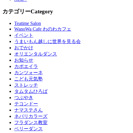
カテゴリー
Category
Teatime Salon
WanoWa Cafe わのわカフェ
イベント
うまいもん越しに世界を見る会
おでかけ
オリエンタルダンス
お知らせ
カポエイラ
カンツォーネ
こども元気塾
ストレッチ
タムタムひろば
つぶやき
テコンドー
ナマステさん
ネパリカラーズ
フラダンス教室
ベリーダンス