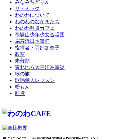
みなみちどりん
リトミック
わのわについて
わのわのなかまたち
わのわ雑貨カフェ
帝塚山少年少女合唱団
扇寿流日本舞踊
指揮者・阿部加奈子
教室
未分類
東北地方太平洋沖震災
歌の旅
歌唱個人レッスン
粉もん
雑貨