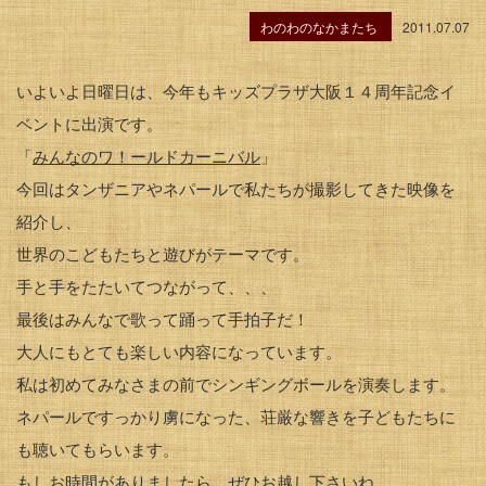
わのわのなかまたち
2011.07.07
いよいよ日曜日は、今年もキッズプラザ大阪１４周年記念イ
ベントに出演です。
「
みんなのワ！ールドカーニバル
」
今回はタンザニアやネパールで私たちが撮影してきた映像を
紹介し、
世界のこどもたちと遊びがテーマです。
手と手をたたいてつながって、、、
最後はみんなで歌って踊って手拍子だ！
大人にもとても楽しい内容になっています。
私は初めてみなさまの前でシンギングボールを演奏します。
ネパールですっかり虜になった、荘厳な響きを子どもたちに
も聴いてもらいます。
もしお時間がありましたら、ぜひお越し下さいね。