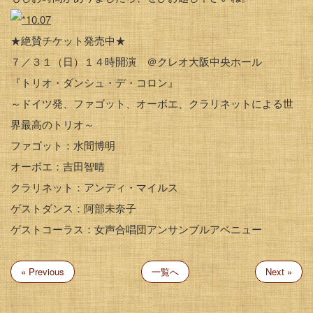
★絶賛チケット発売中★
７／３１（日）１４時開演 ＠クレオ大阪中央ホール
『トリオ・ダンシュ・デ・コロン』
～ドイツ発、ファゴット、オーボエ、クラリネットによる世
界最高のトリオ～
ファゴット：水間博明
オーボエ：吉田智晴
クラリネット：アンディ・マイルス
ゲストダンス：阿部未奈子
ゲストコーラス：女声合唱団アンサンブルアベニュー
« Previous
一覧へ
Next »