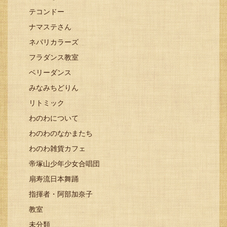
テコンドー
ナマステさん
ネパリカラーズ
フラダンス教室
ベリーダンス
みなみちどりん
リトミック
わのわについて
わのわのなかまたち
わのわ雑貨カフェ
帝塚山少年少女合唱団
扇寿流日本舞踊
指揮者・阿部加奈子
教室
未分類