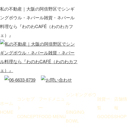
私の不動産｜大阪の阿倍野区でシンギ
ングボウル・ネパール雑貨・ネパール
料理なら『わのわCAFÉ（わのわカフ
ェ）』
シンギングボウ
コンセプ
フードメニュ
雑貨一
店舗情
ホーム
ル
ト
ー
覧
報
HOME
SINGING
CONCEPT
FOOD MENU
GOODS
SHOP
BOWL