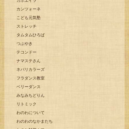
カポエイラ
カンツォーネ
こども元気塾
ストレッチ
タムタムひろば
つぶやき
テコンドー
ナマステさん
ネパリカラーズ
フラダンス教室
ベリーダンス
みなみちどりん
リトミック
わのわについて
わのわのなかまたち