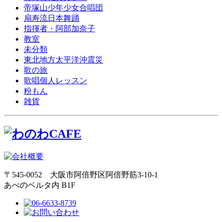
帝塚山少年少女合唱団
扇寿流日本舞踊
指揮者・阿部加奈子
教室
未分類
東北地方太平洋沖震災
歌の旅
歌唱個人レッスン
粉もん
雑貨
〒545-0052 大阪市阿倍野区阿倍野筋3-10-1
あべのベルタ内 B1F