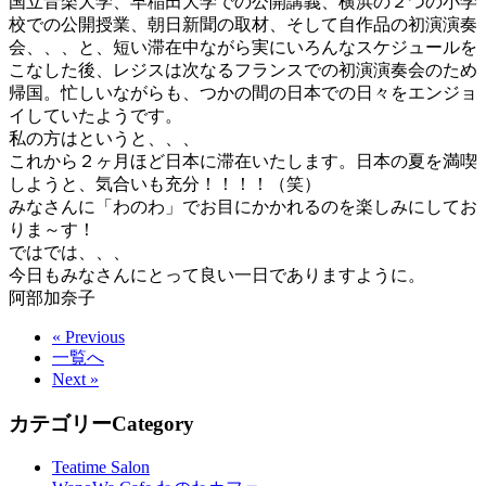
国立音楽大学、早稲田大学での公開講義、横浜の２つの小学
校での公開授業、朝日新聞の取材、そして自作品の初演演奏
会、、、と、短い滞在中ながら実にいろんなスケジュールを
こなした後、レジスは次なるフランスでの初演演奏会のため
帰国。忙しいながらも、つかの間の日本での日々をエンジョ
イしていたようです。
私の方はというと、、、
これから２ヶ月ほど日本に滞在いたします。日本の夏を満喫
しようと、気合いも充分！！！！（笑）
みなさんに「わのわ」でお目にかかれるのを楽しみにしてお
りま～す！
ではでは、、、
今日もみなさんにとって良い一日でありますように。
阿部加奈子
« Previous
一覧へ
Next »
カテゴリー
Category
Teatime Salon