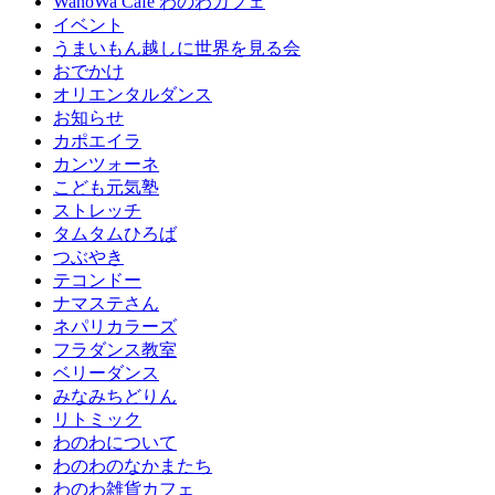
WanoWa Cafe わのわカフェ
イベント
うまいもん越しに世界を見る会
おでかけ
オリエンタルダンス
お知らせ
カポエイラ
カンツォーネ
こども元気塾
ストレッチ
タムタムひろば
つぶやき
テコンドー
ナマステさん
ネパリカラーズ
フラダンス教室
ベリーダンス
みなみちどりん
リトミック
わのわについて
わのわのなかまたち
わのわ雑貨カフェ