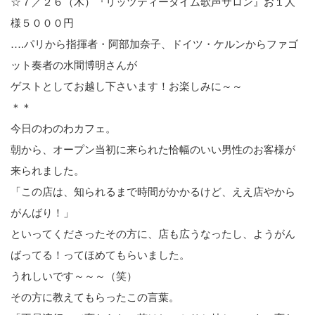
☆７／２６（木）『リッツティータイム歌声サロン』お１人
様５０００円
….パリから指揮者・阿部加奈子、ドイツ・ケルンからファゴ
ット奏者の水間博明さんが
ゲストとしてお越し下さいます！お楽しみに～～
＊＊
今日のわのわカフェ。
朝から、オープン当初に来られた恰幅のいい男性のお客様が
来られました。
「この店は、知られるまで時間がかかるけど、ええ店やから
がんばり！」
といってくださったその方に、店も広うなったし、ようがん
ばってる！ってほめてもらいました。
うれしいです～～～（笑）
その方に教えてもらったこの言葉。