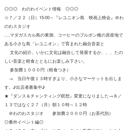
◎◎◎ わのわイベント情報 ◎◎◎
☆７／２２（日）15:00～『レユニオン島 映画上映会』＠わ
のわスタジオ
….マダガスカル島の東側、コーヒーのブルボン種の原産地で
ある小さな島「レユニオン」で育まれた融合音楽と
文化の紹介。いかに文化は融合して発展するか、、、たの
しい音楽と軽食とともにお楽しみ下さい。
参加費１０００円（軽食つき）
→ 当日午後１３時すぎより、小さなマーケットを出しま
す。♪出店者募集中♪
★『ダンス＆チャンティング瞑想』変更になりました→８／
１３ではなく２７（月）朝１０時～１２時
＠わのわスタジオ 参加費２０００円（お茶代別）
◎番外イベント編◎